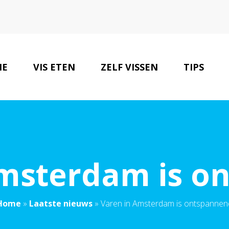
ME
VIS ETEN
ZELF VISSEN
TIPS
Amsterdam is o
Home
»
Laatste nieuws
»
Varen in Amsterdam is ontspannen