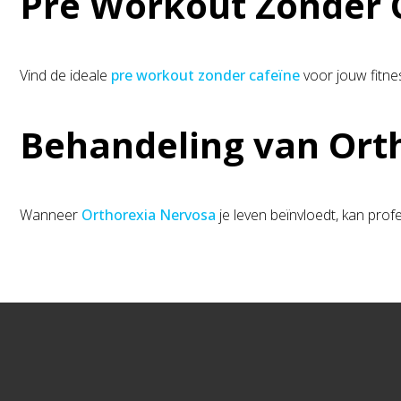
Pre Workout Zonder C
Vind de ideale
pre workout zonder cafeïne
voor jouw fitne
Behandeling van Ort
Wanneer
Orthorexia Nervosa
je leven beïnvloedt, kan prof