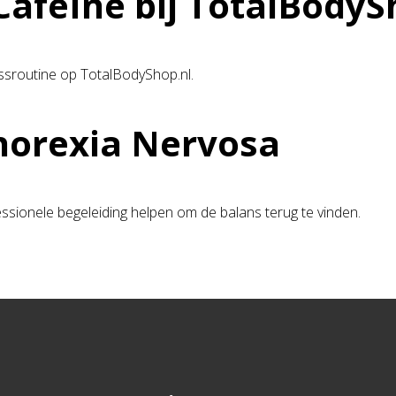
afeïne bij TotalBodyS
ssroutine op TotalBodyShop.nl.
horexia Nervosa
essionele begeleiding helpen om de balans terug te vinden.